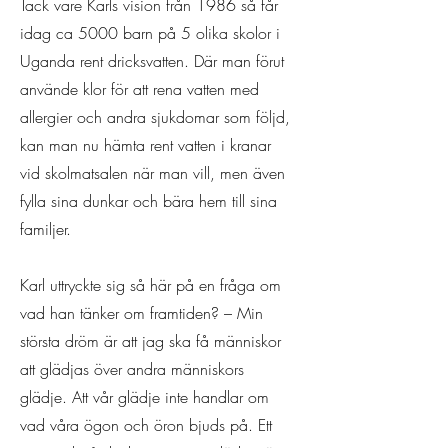
Tack vare Karls vision från 1986 så får
idag ca 5000 barn på 5 olika skolor i
Uganda rent dricksvatten. Där man förut
använde klor för att rena vatten med
allergier och andra sjukdomar som följd,
kan man nu hämta rent vatten i kranar
vid skolmatsalen när man vill, men även
fylla sina dunkar och bära hem till sina
familjer.
Karl uttryckte sig så här på en fråga om
vad han tänker om framtiden? – Min
största dröm är att jag ska få människor
att glädjas över andra människors
glädje. Att vår glädje inte handlar om
vad våra ögon och öron bjuds på. Ett