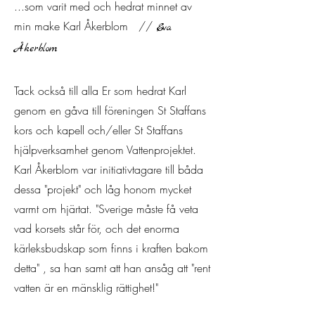
...som varit med och hedrat minnet av
min make Karl Åkerblom
//
Eva
Åkerblom
Tack också till alla Er som hedrat Karl
genom en gåva till föreningen St Staffans
kors och kapell och/eller St Staffans
hjälpverksamhet genom Vattenprojektet.
Karl Åkerblom var initiativtagare till båda
dessa "projekt" och låg honom mycket
varmt om hjärtat. "Sverige måste få veta
vad korsets står för, och det enorma
kärleksbudskap som finns i kraften bakom
detta" , sa han samt att han ansåg att "rent
vatten är en mänsklig rättighet!"